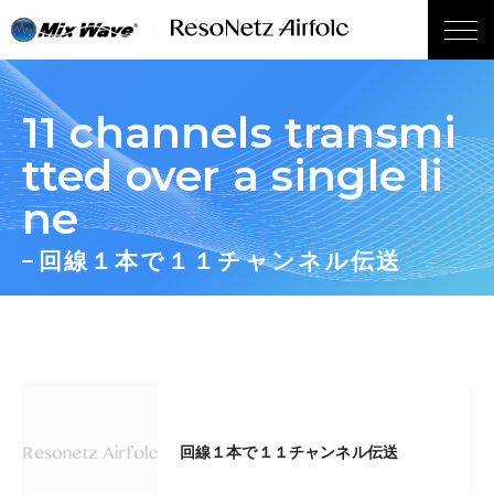
wp_head();
11 channels transmi
tted over a single li
ne
回線１本で１１チャンネル伝送
回線１本で１１チャンネル伝送